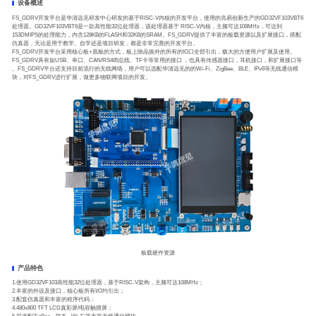
设备概述
FS_GDRV开发平台是华清远见研发中心研发的基于RISC-V内核的开发平台，使用的兆易创新生产的GD32VF103VBT6
处理器。GD32VF103VBT6是一款高性能32位处理器，该处理器基于 RISC-V内核，主频可达108MHz，可达到
153DMIPS的处理能力，内含128KB的FLASH和32KB的SRAM。FS_GDRV提供了丰富的板载资源以及扩展接口，搭配
仿真器，无论是用于教学、自学还是项目研发，都是非常完善的开发平台。
FS_GDRV开发平台采用核心板+底板的方式，板上除晶振外的所有的IO口全部引出，极大的方便用户扩展及使用。
FS_GDRV具有如USB、串口、CAN/RS485总线、TF卡等常用的接口 ，也具有传感器接口，耳机接口，和扩展接口等
。FS_GDRV平台还支持目前流行的无线网络，用户可以选配华清远见的的Wi-Fi、ZigBee、BLE、IPv6等无线通信模
块，对FS_GDRV进行扩展，做更多物联网项目的开发。
板载硬件资源
产品特色
1.使用GD32VF103高性能32位处理器，基于RISC-V架构，主频可达108MHz；
2.丰富的外设及接口，核心板所有I/O均引出；
3.配套仿真器和丰富的程序代码；
4.480x800 TFT LCD真彩屏/电容触摸屏；