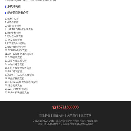
5.可选配ZigBee、BLE、Wi-Fi等丰富无线通信模块。
系统结构图
综合项目案例介绍
1.流水灯实验
2.蜂鸣器实验
3.按键扫描实验
4.UART串口1数据收发实验
5.外部中断实验
6.定时器中断实验
7.PWM输出实验
8.RTC实时时钟实验
9.ADC模数转换实验
10.EEPROM读写实验
11.SPI FLASH_W25X16实验
12.CAN总线实验
13.温湿度传感器实验
14.六轴传感器实验
15.IR红外线接收发送实验
16.TF卡读写实验
17.4.3寸TFTLCD液晶屏实验
18.液晶屏触摸实验
19.RT-Thread操作系统移植实验
20.综合测试实验
21.Wi-Fi模块通信实验
22.ZigBee模块通信实验
15711386993
联系我们
服务支持
关于我们
集团官网
Copyright?2004-2026，北京华清远见科技发展有限公司版权所有
京ICP备16055225号-4，京公海网安备11010802025287