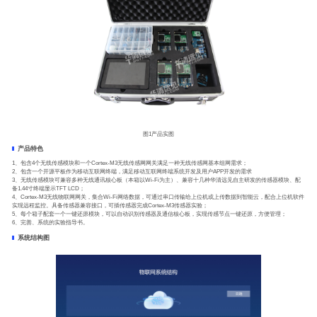
图1产品实图
产品特色
1、包含4个无线传感模块和一个Cortex-M3无线传感网网关满足一种无线传感网基本组网需求；
2、包含一个开源平板作为移动互联网终端，满足移动互联网终端系统开发及用户APP开发的需求
3、无线传感模块可兼容多种无线通讯核心板（本箱以Wi-Fi为主）、兼容十几种华清远见自主研发的传感器模块、配
备1.44寸终端显示TFT LCD；
4、Cortex-M3无线物联网网关，集合Wi-Fi网络数据，可通过串口传输给上位机或上传数据到智能云，配合上位机软件
实现远程监控。具备传感器兼容接口，可插传感器完成Cortex-M3传感器实验；
5、每个箱子配套一个一键还原模块，可以自动识别传感器及通信核心板，实现传感节点一键还原，方便管理；
6、完善、系统的实验指导书。
系统结构图