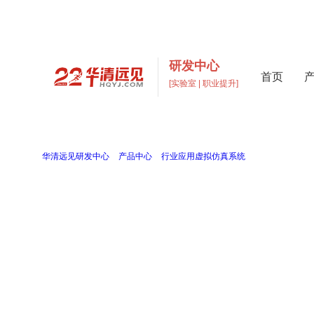
研发中心
首页
[实验室 | 职业提升]
高校实验室建设与元宇宙数字
打造支撑“教学+科研+创新”多层次高校实验室一站式解
当前位置：
华清远见研发中心
>
产品中心
>
行业应用虚拟仿真系统
>
智慧城市虚拟仿真
智慧城市虚拟仿真系统
FS_ZHCSM
智慧城市虚拟仿真聚焦高校教学需求，构建 “理论具象化 - 实验场景化 - 实训产
市技术人才。