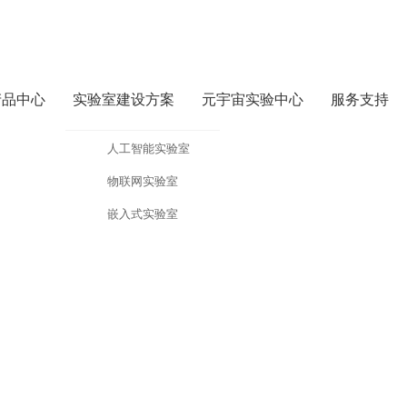
产品中心
实验室建设方案
元宇宙实验中心
服务支持
化教学实践中心
人工智能实验室
物联网实验室
决方案
系统FS_ZHCSM
嵌入式实验室
业化” 三位一体方案。依托3D建模、AI视觉感知等技术，将智能驾驶、动态车牌识别