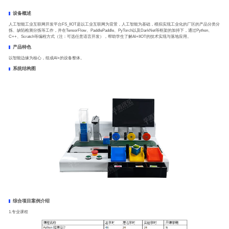
设备概述
人工智能工业互联网开发平台FS_IIOT是以工业互联网为背景，人工智能为基础，模拟实现工业化的厂区的产品分类分
拣、缺陷检测分拣等工作，并在TensorFlow、PaddlePaddle、PyTorch以及DarkNet等框架的加持下，通过Python、
C++、Scratch等编程方式（注：可选任意语言开发），帮助学生了解AI+IIOT的技术实现与落地应用。
产品特色
以智能边缘为核心，组成AI+的设备整体。
系统结构图
综合项目案例介绍
1.专业课程