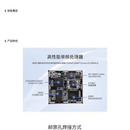
设备概述
华清远见FS-MP1E开发套件由核心板和底板构成，采用邮票孔焊接方式，具备成本低、连接稳定可靠等优势。核心板
采用ST公司STM32MP135DAF7单核处理器设计(Cortex-A7/1000MHz)，板载DDR3、EMMC、NAND FLASH、
EEPROM等存储器。电源管理采用ST官方PMIC设计，具有效率高、稳定性好的特点。核心板尺寸
45mm*45mm*4.5mm（带屏蔽罩高度）。华清远见提供基于该板的Linux系统驱动支持、使用指导、原理图、外设驱
动、BSP源码、开发工具等相关资料，同时也为用户提供定制化的软硬件技术研发服务。
产品特色