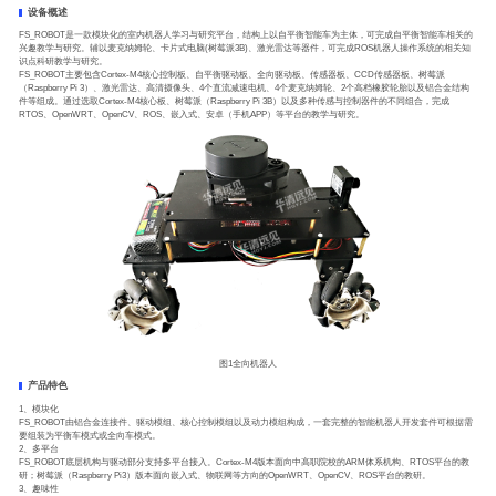
设备概述
FS_ROBOT是一款模块化的室内机器人学习与研究平台，结构上以自平衡智能车为主体，可完成自平衡智能车相关的
兴趣教学与研究。辅以麦克纳姆轮、卡片式电脑(树莓派3B)、激光雷达等器件，可完成ROS机器人操作系统的相关知
识点科研教学与研究。
FS_ROBOT主要包含Cortex-M4核心控制板、自平衡驱动板、全向驱动板、传感器板、CCD传感器板、树莓派
（Raspberry Pi 3）、激光雷达、高清摄像头、4个直流减速电机、4个麦克纳姆轮、2个高档橡胶轮胎以及铝合金结构
件等组成。通过选取Cortex-M4核心板、树莓派（Raspberry Pi 3B）以及多种传感与控制器件的不同组合，完成
RTOS、OpenWRT、OpenCV、ROS、嵌入式、安卓（手机APP）等平台的教学与研究。
图1全向机器人
产品特色
1、模块化
FS_ROBOT由铝合金连接件、驱动模组、核心控制模组以及动力模组构成，一套完整的智能机器人开发套件可根据需
要组装为平衡车模式或全向车模式。
2、多平台
FS_ROBOT底层机构与驱动部分支持多平台接入。Cortex-M4版本面向中高职院校的ARM体系机构、RTOS平台的教
研；树莓派（Raspberry Pi3）版本面向嵌入式、物联网等方向的OpenWRT、OpenCV、ROS平台的教研。
3、趣味性