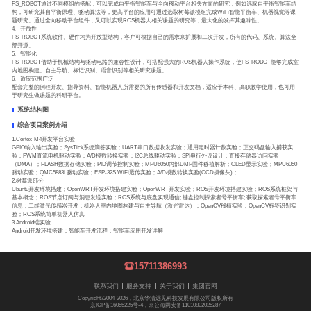
FS_ROBOT通过不同模组的搭配，可以完成自平衡智能车与全向移动平台相关方面的研究，例如选取自平衡智能车结
构，可研究其自平衡原理、驱动算法等，更高平台的应用可通过选取树莓派模组完成WiFi智能平衡车、机器视觉等课
题研究。通过全向移动平台组件，又可以实现ROS机器人相关课题的研究等，最大化的发挥其趣味性。
4、开放性
FS_ROBOT系统软件、硬件均为开放型结构，客户可根据自己的需求来扩展和二次开发，所有的代码、系统、算法全
部开源。
5、智能化
FS_ROBOT借助于机械结构与驱动电路的兼容性设计，可搭配强大的ROS机器人操作系统，使FS_ROBOT能够完成室
内地图构建、自主导航、标记识别、语音识别等相关研究课题。
6、适应范围广泛
配套完整的例程开发、指导资料、智能机器人所需要的所有传感器和开发文档，适应于本科、高职教学使用，也可用
于研究生做课题的科研平台。
系统结构图
综合项目案例介绍
1.Cortex-M4开发平台实验
GPIO输入输出实验；SysTick系统滴答实验；UART串口数据收发实验；通用定时器计数实验；正交码盘输入捕获实
验；PWM直流电机驱动实验；A/D模数转换实验；I2C总线驱动实验；SPI串行外设设计；直接存储器访问实验
（DMA）；FLASH数据存储实验；PID调节控制实验；MPU6050内部DMP固件移植解析；OLED显示实验；MPU6050
驱动实验；QMC5883L驱动实验；ESP-32S WiFi透传实验；A/D模数转换实验(CCD摄像头)；
2.树莓派部分
Ubuntu开发环境搭建；OpenWRT开发环境搭建实验；OpenWRT开发实验；ROS开发环境搭建实验；ROS系统框架与
基本概念；ROS节点订阅与消息发送实验；ROS系统与底盘实现通信; 键盘控制探索者号平衡车; 获取探索者号平衡车
信息；二维激光传感器开发；机器人室内地图构建与自主导航（激光雷达）；OpenCV移植实验；OpenCV标签识别实
验；ROS系统简单机器人仿真
3.Android端实验
Android开发环境搭建；智能车开发流程；智能车应用开发详解
15711386993
联系我们
服务支持
关于我们
集团官网
Copyright?2004-2026，北京华清远见科技发展有限公司版权所有
京ICP备16055225号-4，京公海网安备11010802025287