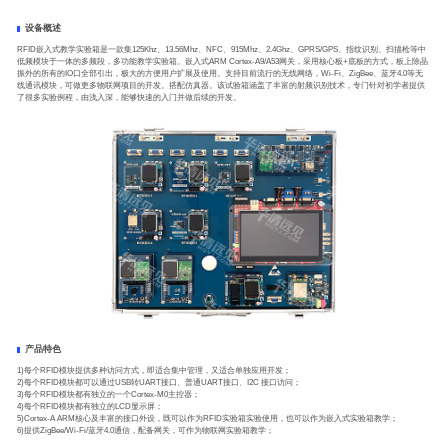
设备概述
RFID嵌入式教学实验箱是一款集125Khz、13.56Mhz、NFC、915Mhz、2.4Ghz、GPRS/GPS、指纹识别、扫描枪等中
低频模块于一体的多频段，多功能教学实验箱。嵌入式ARM Cortex-A9/A53网关，采用核心板+底板的方式，板上除晶
振外的所有的IO口全部引出，极大的方便用户扩展及使用。支持目前流行的无线网络，Wi-Fi、ZigBee、蓝牙4.0等无
线通讯模块，可做更多物联网项目的开发。搭配仿真器。该试验箱涵盖了丰富的射频识别技术，专门针对初学者提供
了很多实验例程，由浅入深，能够快速的入门并做后续的开发。
产品特色
1)每个RFID模块提供多种访问方式，即适合集中管理，又适合单独应用开发；
2)每个RFID模块都可以通过USB转UART接口、普通UART接口、I2C 接口访问；
3)每个RFID模块都有独立的一个Cortex-M0主控器；
4)每个RFID模块都有独立的LCD显示屏；
5)Cortex-A ARM核心及丰富的接口外设，既可以作为RFID实验箱实验使用，也可以作为嵌入式实验箱教学；
6)提供ZigBee/Wi-Fi/蓝牙4.0通信，配备网关，可作为物联网实验箱教学；