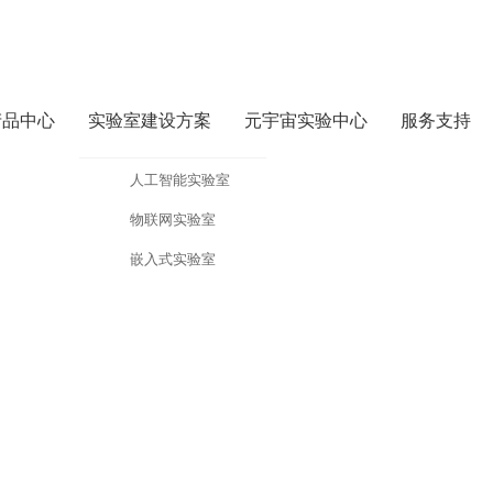
产品中心
实验室建设方案
元宇宙实验中心
服务支持
字化教学实践中心
人工智能实验室
物联网实验室
决方案
验箱FS_VRA
嵌入式实验室
于虚拟现实的应用理解，熟悉行业内虚拟现实交互手段。