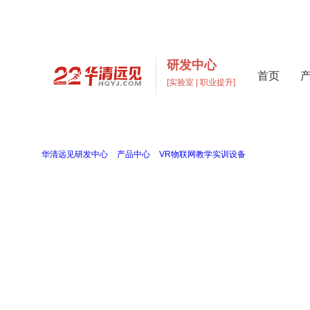
研发中心
首页
[实验室 | 职业提升]
高校实验室建设与元宇宙数
打造支撑“教学+科研+创新”多层次高校实验室一站式解
当前位置：
华清远见研发中心
>
产品中心
>
VR物联网教学实训设备
>
虚拟现实教学实
虚拟现实教学实验箱
FS_VRA
虚拟现实实验箱采用常用的VR设备外设，增加虚拟现实教学设备内容，提高学生对